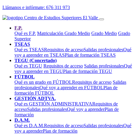
Llámanos e infórmate:
676 311 973
F.P.
Qué es F.P.
Matriculación Grado Medio
Grado Medio
Grado
Superior
TSEAS
Qué es TSEAS
Requisitos de acceso
Salidas profesionales
Qué
voy a aprender en TSEAS
Plan de formación TSEAS
TEGU (Concertado)
Qué es TEGU
Requisitos de acceso
Salidas profesionales
Qué
voy a aprender en TEGU
Plan de formación TEGU
FÚTBOL
Qué es un grado en FÚTBOL
Requisitos de acceso
Salidas
profesionales
Qué voy a aprender en FÚTBOL
Plan de
formación FÚTBOL
GESTIÓN ADTVA.
Qué es GESTIÓN ADMINISTRATIVA
Requisitos de
acceso
Salidas profesionales
Qué voy a aprender
Plan de
formación
D.A.M.
Qué es D.A.M.
Requisitos de acceso
Salidas profesionales
Qué
voy a aprender
Plan de formación